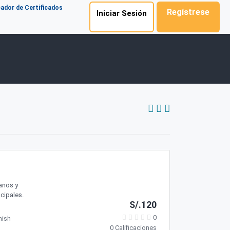
cador de Certificados
Regístrese
Iniciar Sesión
anos y
cipales.
S/.120
0
nish
0 Calificaciones