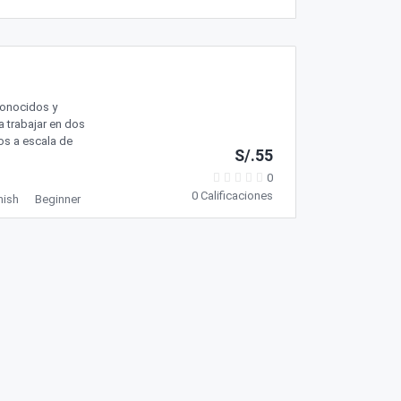
conocidos y
a trabajar en dos
os a escala de
S/.55
0
0 Calificaciones
nish
Beginner