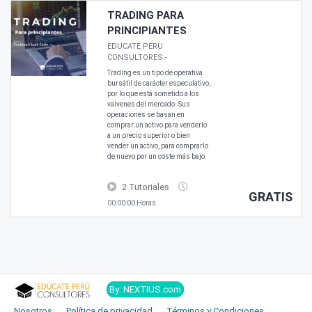
TRADING PARA
PRINCIPIANTES
EDUCATE PERU
CONSULTORES
-
Trading es un tipo de operativa
bursátil de carácter especulativo,
por lo que está sometido a los
vaivenes del mercado. Sus
operaciones se basan en
comprar un activo para venderlo
a un precio superior o bien
vender un activo, para comprarlo
de nuevo por un coste más bajo.
2 Tutoriales
GRATIS
00:00:00 Horas
By: NEXTIUS.com
Nosotros
Política de privacidad
Términos y Condiciones